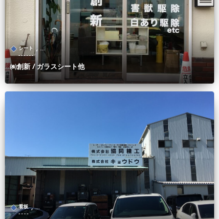
, …
シート
㈱創新 / ガラスシート他
, …
看板