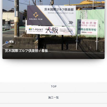
, …
看板
茨木国際ゴルフ倶楽部 / 看板
TOP
施工一覧