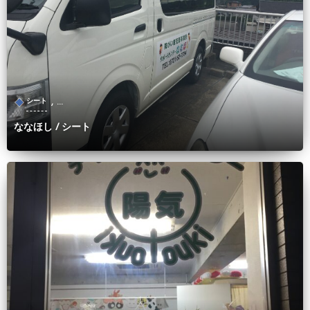
, …
シート
ななほし / シート