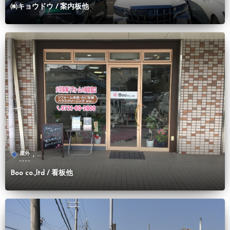
㈱キョウドウ / 案内板他
, …
屋外
Boo co.,ltd / 看板他